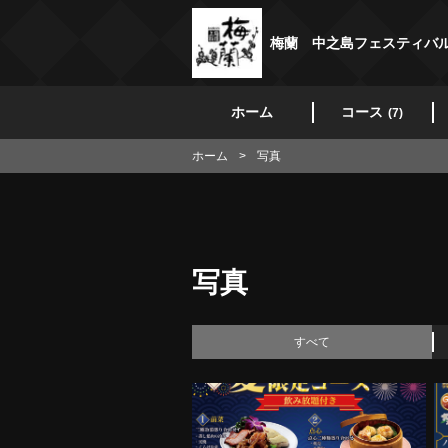
梅蘭 中之島フェスティバ
ホーム
コース
(7)
ホーム
写真
写真
すべて